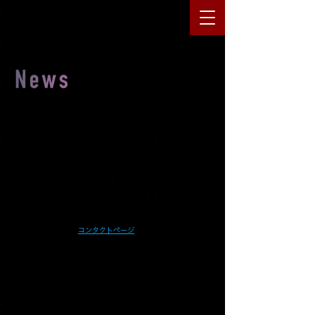
オリジナルDVDのご案内
「DVDスーパーキッズ・カルテット」「DVDアップラウジ・チ
ェンバーオーケストラ」2種類のオリジナルDVDを販売してお
ります。
Paypayでご決済の方はフライヤー内のQRコードより、現金
でご購入希望の方は
コンタクトページ
よりお問い合わせくだ
さい。
​詳細はページ下部のフライヤーをご覧ください。